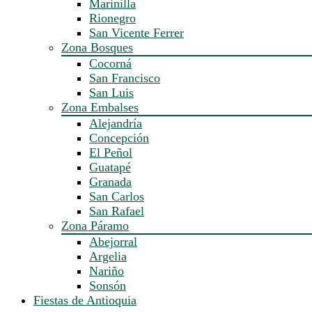
Marinilla
Rionegro
San Vicente Ferrer
Zona Bosques
Cocorná
San Francisco
San Luis
Zona Embalses
Alejandría
Concepción
El Peñol
Guatapé
Granada
San Carlos
San Rafael
Zona Páramo
Abejorral
Argelia
Nariño
Sonsón
Fiestas de Antioquia