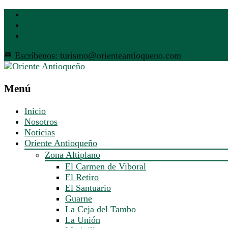
Escríbenos: turismo@orienteantioqueno.com
Menú
Inicio
Nosotros
Noticias
Oriente Antioqueño
Zona Altiplano
El Carmen de Viboral
El Retiro
El Santuario
Guarne
La Ceja del Tambo
La Unión