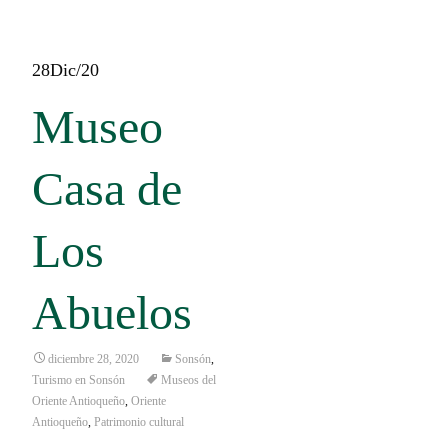
28
Dic/20
Museo
Casa de
Los
Abuelos
diciembre 28, 2020
Sonsón
,
Turismo en Sonsón
Museos del
Oriente Antioqueño
,
Oriente
Antioqueño
,
Patrimonio cultural