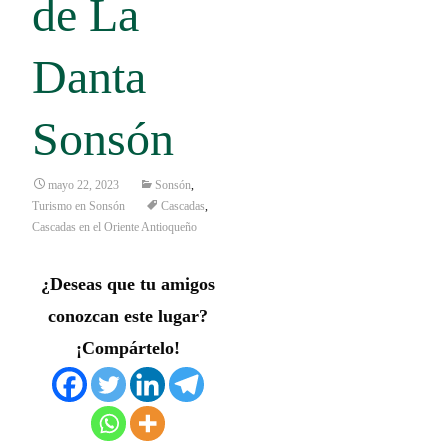
de La
Danta
Sonsón
mayo 22, 2023
Sonsón
,
Turismo en Sonsón
Cascadas
,
Cascadas en el Oriente Antioqueño
¿Deseas que tu amigos
conozcan este lugar?
¡Compártelo!