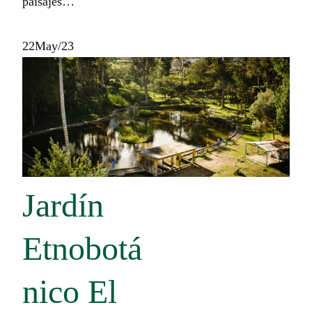
paisajes…
22
May/23
Jardín
Etnobotá
nico El