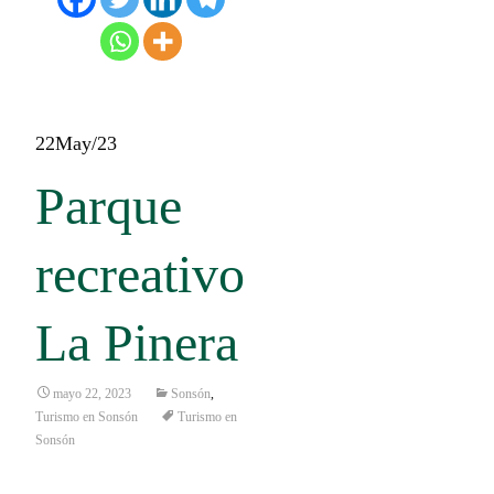
22
May/23
Parque
recreativo
La Pinera
mayo 22, 2023
Sonsón
,
Turismo en Sonsón
Turismo en
Sonsón