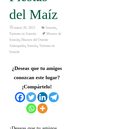
del Maíz
marzo 20, 2023
Sonsón
,
Turismo en Sonsón
Museos de
Sonsón
,
Museos del Oriente
Antioqueño
,
Sonsón
,
Turismo en
Sonsón
¿Deseas que tu amigos
conozcan este lugar?
¡Compártelo!
¿Deseas que tu amigos