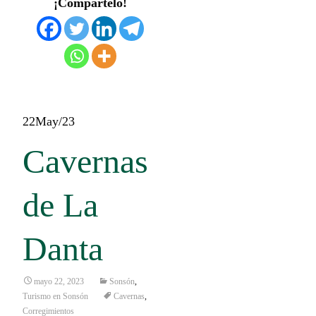
¡Compártelo!
22
May/23
Cavernas
de La
Danta
mayo 22, 2023
Sonsón
,
Turismo en Sonsón
Cavernas
,
Corregimientos