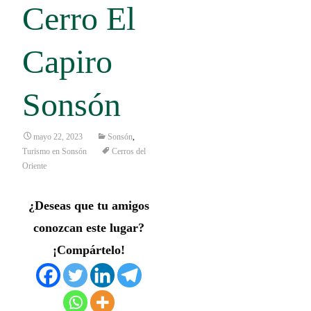
Cerro El
Capiro
Sonsón
mayo 22, 2023
Sonsón
,
Turismo en Sonsón
Cerros del
Oriente
¿Deseas que tu amigos
conozcan este lugar?
¡Compártelo!