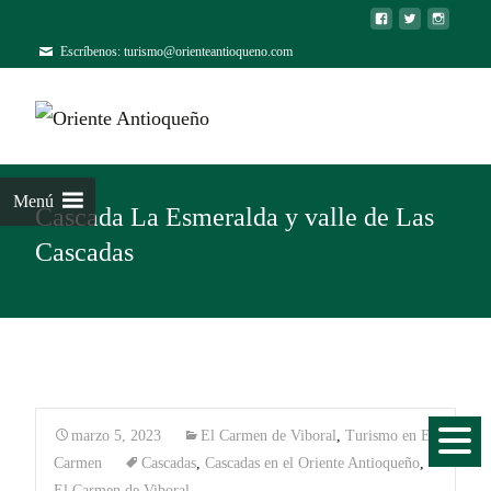
Escríbenos: turismo@orienteantioqueno.com
Menú
Cascada La Esmeralda y valle de Las
Cascadas
marzo 5, 2023
El Carmen de Viboral
,
Turismo en El
Carmen
Cascadas
,
Cascadas en el Oriente Antioqueño
,
El Carmen de Viboral