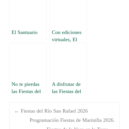
Fiestas de los
Zócalos
El Santuario
Con ediciones
virtuales, El
Santuario y
Granada
celebran sus
fiestas
No te pierdas
A disfrutar de
las Fiestas del
las Fiestas del
Retorno
Retorno 2024
Granadino. Van
en El Santuario
←
Fiestas del Río San Rafael 2026
hasta el 10 de
enero
Programación Fiestas de Marinilla 2026.