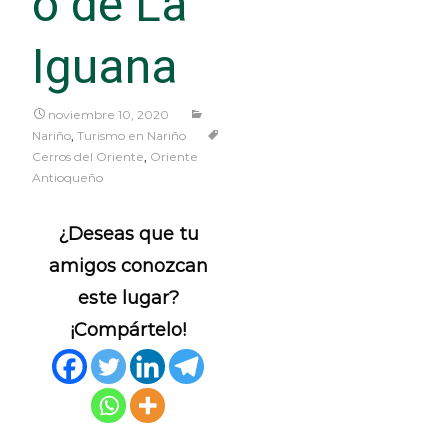
o de La
Iguana
noviembre 10, 2020
Nariño
,
Turismo en Nariño
Cerros del Oriente
,
Oriente
Antioqueño
¿Deseas que tu
amigos conozcan
este lugar?
¡Compártelo!