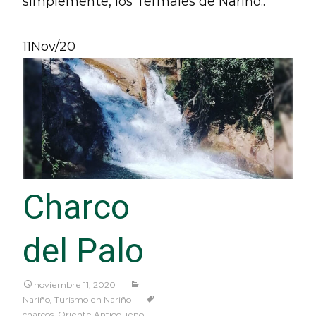
simplemente, los Termales de Nariño..
11
Nov/20
Charco
del Palo
noviembre 11, 2020
Nariño
,
Turismo en Nariño
charcos
,
Oriente Antioqueño