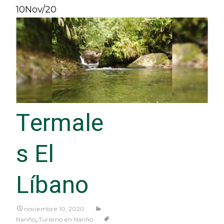
10
Nov/20
Termale
s El
Líbano
noviembre 10, 2020
Nariño
,
Turismo en Nariño