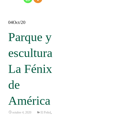
04
Oct/20
Parque y
escultura
La Fénix
de
América
octubre 4, 2020
El Peñol
,