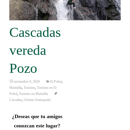
Cascadas
vereda
Pozo
noviembre 9, 2020
El Peñol
,
Marinilla
,
Turismo
,
Turismo en El
Peñol
,
Turismo en Marinilla
Cascadas
,
Oriente Antioqueño
¿Deseas que tu amigos
conozcan este lugar?