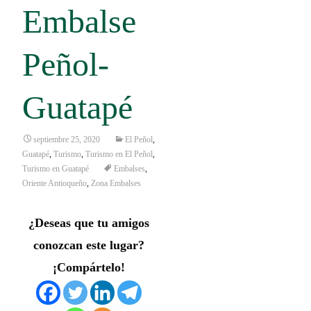
Embalse
Peñol-
Guatapé
septiembre 25, 2020
El Peñol
,
Guatapé
,
Turismo
,
Turismo en El Peñol
,
Turismo en Guatapé
Embalses
,
Oriente Antioqueño
,
Zona Embalses
¿Deseas que tu amigos
conozcan este lugar?
¡Compártelo!