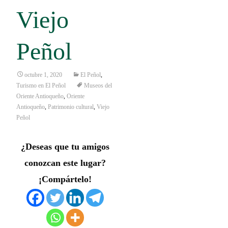
Viejo
Peñol
octubre 1, 2020
El Peñol
,
Turismo en El Peñol
Museos del
Oriente Antioqueño
,
Oriente
Antioqueño
,
Patrimonio cultural
,
Viejo
Peñol
¿Deseas que tu amigos
conozcan este lugar?
¡Compártelo!