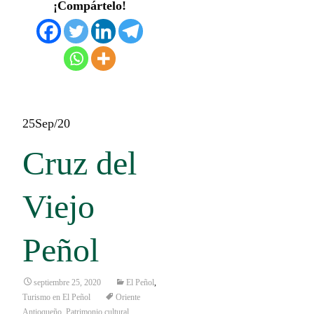
¡Compártelo!
25
Sep/20
Cruz del
Viejo
Peñol
septiembre 25, 2020
El Peñol
,
Turismo en El Peñol
Oriente
Antioqueño
,
Patrimonio cultural