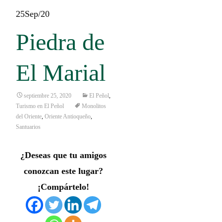
25
Sep/20
Piedra de
El Marial
septiembre 25, 2020
El Peñol
,
Turismo en El Peñol
Monolitos
del Oriente
,
Oriente Antioqueño
,
Santuarios
¿Deseas que tu amigos
conozcan este lugar?
¡Compártelo!