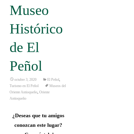
Museo
Histórico
de El
Peñol
octubre 3, 2020
El Peñol
,
Turismo en El Peñol
Museos del
Oriente Antioqueño
,
Oriente
Antioqueño
¿Deseas que tu amigos
conozcan este lugar?