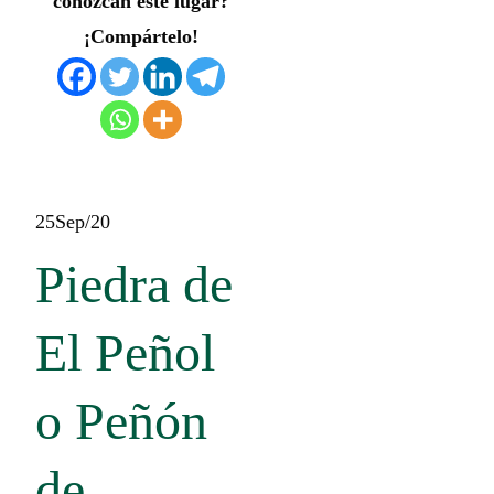
conozcan este lugar?
¡Compártelo!
25
Sep/20
Piedra de
El Peñol
o Peñón
de