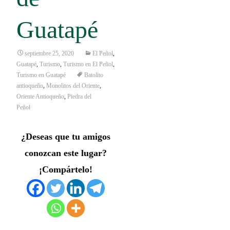
Guatapé
septiembre 25, 2020
El Peñol
,
Guatapé
,
Turismo
,
Turismo en El Peñol
,
Turismo en Guatapé
Batolito
antioqueño
,
Monolitos del Oriente
,
Oriente Antioqueño
,
Piedra del
Peñol
¿Deseas que tu amigos
conozcan este lugar?
¡Compártelo!