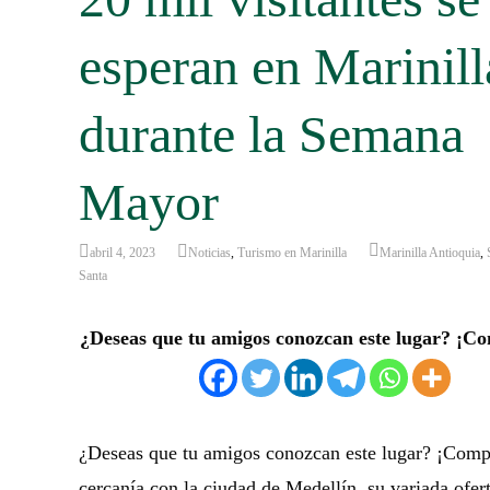
esperan en Marinill
durante la Semana
Mayor
abril 4, 2023
Noticias
,
Turismo en Marinilla
Marinilla Antioquia
,
Santa
¿Deseas que tu amigos conozcan este lugar? ¡Co
¿Deseas que tu amigos conozcan este lugar? ¡Comp
cercanía con la ciudad de Medellín, su variada ofer