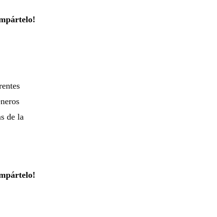
mpártelo!
rentes
éneros
s de la
mpártelo!