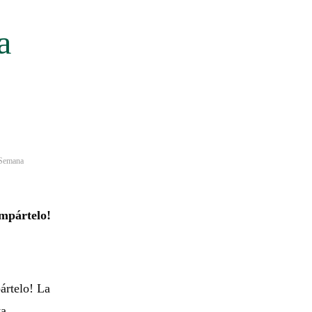
a
Semana
mpártelo!
ártelo! La
ta