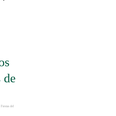
los
s de
,
Fiestas del