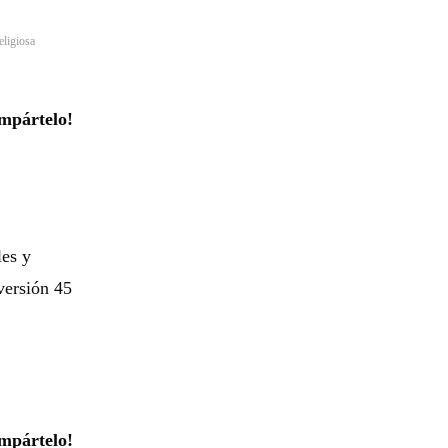
eligiosa
mpártelo!
les y
versión 45
mpártelo!