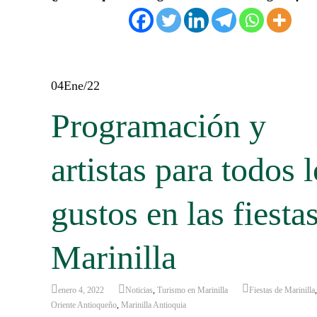
04
Ene/22
Programación y
artistas para todos 
gustos en las fiesta
Marinilla
enero 4, 2022
Noticias
,
Turismo en Marinilla
Fiestas de Marinilla
Oriente Antioqueño
,
Marinilla Antioquia