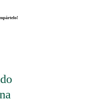
mpártelo!
ado
ana