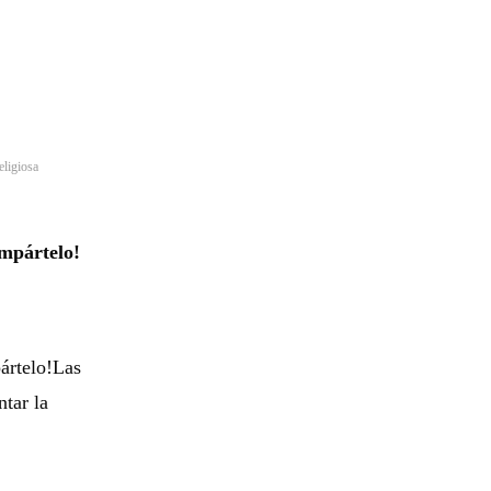
eligiosa
mpártelo!
ártelo!Las
tar la
…