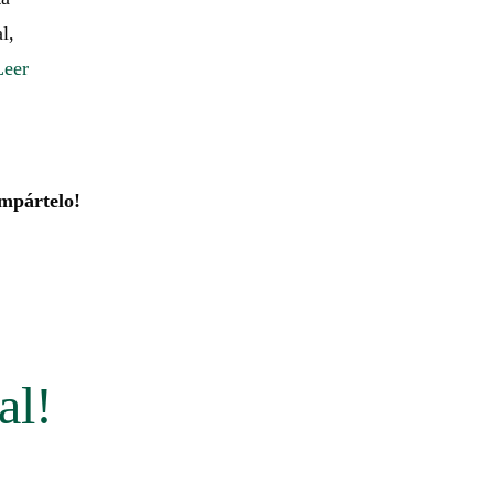
l,
Leer
mpártelo!
al!