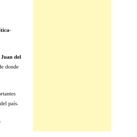
tica-
 Juan del
de donde
rtantes
del país.
.