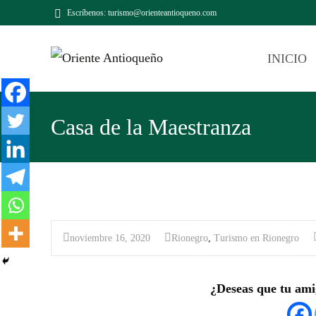
Escríbenos: turismo@orienteantioqueno.com
INICIO
Casa de la Maestranza
noviembre 16, 2020
Rionegro
,
Turismo en Rionegro
¿Deseas que tu ami