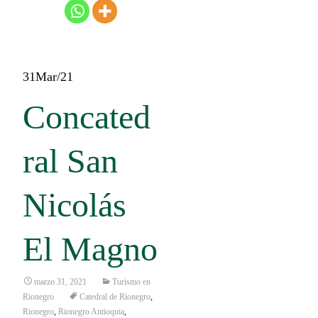
31
Mar/21
Concated
ral San
Nicolás
El Magno
marzo 31, 2021
Turismo en
Rionegro
Catedral de Rionegro
,
Rionegro
,
Rionegro Antioquia
,