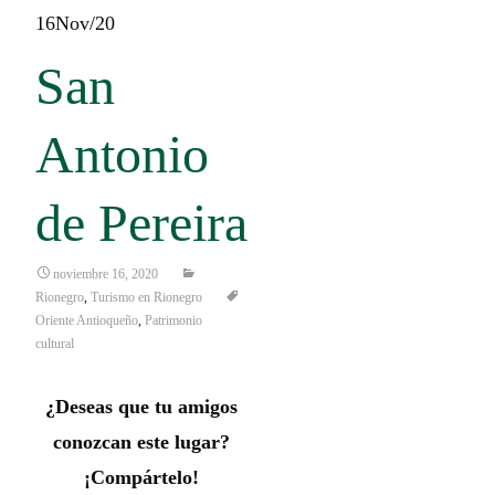
16
Nov/20
San
Antonio
de Pereira
noviembre 16, 2020
Rionegro
,
Turismo en Rionegro
Oriente Antioqueño
,
Patrimonio
cultural
¿Deseas que tu amigos
conozcan este lugar?
¡Compártelo!