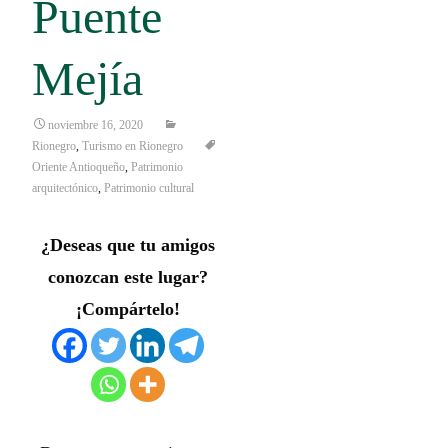
Puente
Mejía
noviembre 16, 2020
Rionegro
,
Turismo en Rionegro
Oriente Antioqueño
,
Patrimonio
arquitectónico
,
Patrimonio cultural
¿Deseas que tu amigos
conozcan este lugar?
¡Compártelo!