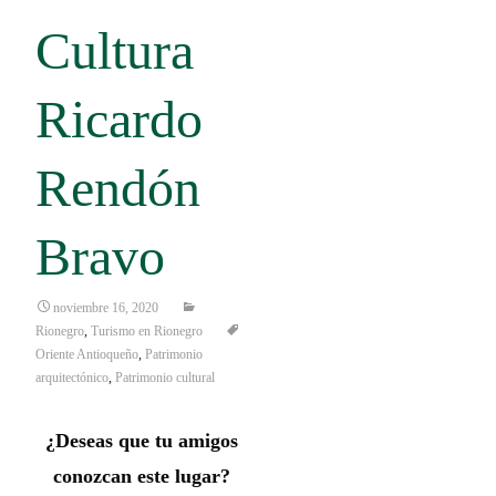
Cultura
Ricardo
Rendón
Bravo
noviembre 16, 2020
Rionegro
,
Turismo en Rionegro
Oriente Antioqueño
,
Patrimonio
arquitectónico
,
Patrimonio cultural
¿Deseas que tu amigos
conozcan este lugar?