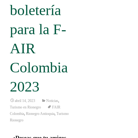
boletería
para la F-
AIR
Colombia
2023
abril 14, 2023
Noticias
,
Turismo en Rionegro
FAIR
Colombia
,
Rionegro Antioquia
,
Turismo
Rionegro
¿Deseas que tu amigos