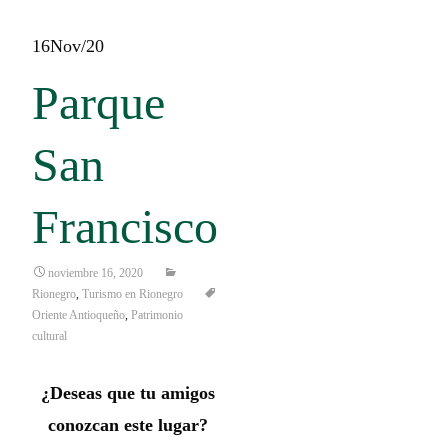
16
Nov/20
Parque
San
Francisco
noviembre 16, 2020
Rionegro
,
Turismo en Rionegro
Oriente Antioqueño
,
Patrimonio
cultural
¿Deseas que tu amigos
conozcan este lugar?