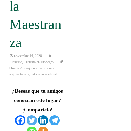
la
Maestran
za
noviembre 16, 2020
Rionegro
,
Turismo en Rionegro
Oriente Antioqueño
,
Patrimonio
arquitectónico
,
Patrimonio cultural
¿Deseas que tu amigos
conozcan este lugar?
¡Compártelo!