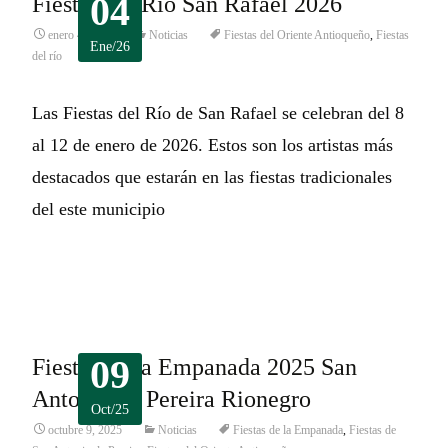
04
Fiestas del Río San Rafael 2026
enero 4, 2026
Noticias
Fiestas del Oriente Antioqueño
,
Fiestas
Ene/26
del río
Las Fiestas del Río de San Rafael se celebran del 8
al 12 de enero de 2026. Estos son los artistas más
destacados que estarán en las fiestas tradicionales
del este municipio
Leer más…
09
Fiestas de la Empanada 2025 San
Antonio de Pereira Rionegro
Oct/25
octubre 9, 2025
Noticias
Fiestas de la Empanada
,
Fiestas de