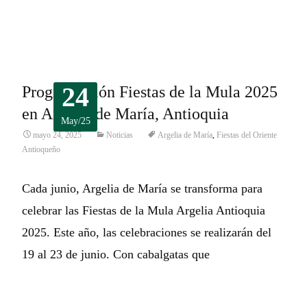
Leer más…
24
Programación Fiestas de la Mula 2025
en Argelia de María, Antioquia
May/25
mayo 24, 2025
Noticias
Argelia de María
,
Fiestas del Oriente
Antioqueño
Cada junio, Argelia de María se transforma para
celebrar las Fiestas de la Mula Argelia Antioquia
2025. Este año, las celebraciones se realizarán del
19 al 23 de junio. Con cabalgatas que
Leer más…