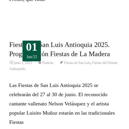
Leer más…
01
Fiestas de San Luis Antioquia 2025.
Programación Fiestas de La Madera
Jun/25
junio 1, 2025
Noticias
Fiestas de San Luis
,
Fiestas del Oriente
Antioqueño
Las Fiestas de San Luis Antioquia 2025 se
celebrarán del 27 al 30 de junio. El reconocido
cantante vallenato Nelson Velásquez y el artista
popular Luisito Muñoz estarán en las tradicionales
Fiestas