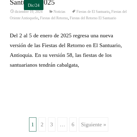
Santuario 2025
Dic/24
diciembre 19, 2024
Noticias
Fiestas de El Santuario
,
Fiestas del
Oriente Antioqueño
,
Fiestas del Retorno
,
Fiestas del Retorno El Santuario
Del 2 al 5 de enero de 2025 regresa una nueva
versión de las Fiestas del Retorno en El Santuario,
Antioquia. En su versión 58, las fiestas de los
santuarianos tendrán cabalgata,
Leer más…
1
2
3
…
6
Siguiente »