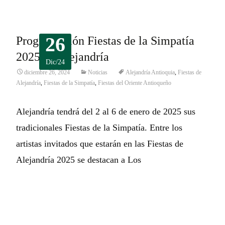
26
Programación Fiestas de la Simpatía
2025 en Alejandría
Dic/24
diciembre 26, 2024
Noticias
Alejandría Antioquia
,
Fiestas de
Alejandría
,
Fiestas de la Simpatía
,
Fiestas del Oriente Antioqueño
Alejandría tendrá del 2 al 6 de enero de 2025 sus
tradicionales Fiestas de la Simpatía. Entre los
artistas invitados que estarán en las Fiestas de
Alejandría 2025 se destacan a Los
Leer más…