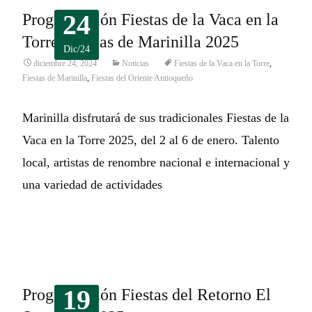
24
Programación Fiestas de la Vaca en la
Torre. Fiestas de Marinilla 2025
Dic/24
diciembre 24, 2024
Noticias
Fiestas de la Vaca en la Torre
,
Fiestas de Marinilla
,
Fiestas del Oriente Antioqueño
Marinilla disfrutará de sus tradicionales Fiestas de la
Vaca en la Torre 2025, del 2 al 6 de enero. Talento
local, artistas de renombre nacional e internacional y
una variedad de actividades
Leer más…
19
Programación Fiestas del Retorno El