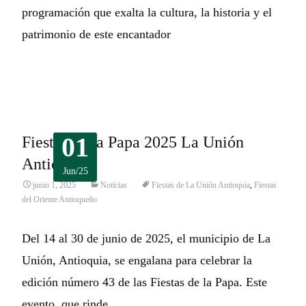
programación que exalta la cultura, la historia y el
patrimonio de este encantador
Leer más…
01
Fiestas de la Papa 2025 La Unión
Antioquia
Jun/25
junio 1, 2025
Noticias
Fiestas de La Unión Antioquia
,
Fiestas
del Oriente Antioqueño
Del 14 al 30 de junio de 2025, el municipio de La
Unión, Antioquia, se engalana para celebrar la
edición número 43 de las Fiestas de la Papa. Este
evento, que rinde