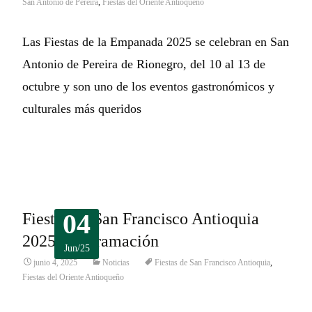
San Antonio de Pereira
,
Fiestas del Oriente Antioqueño
Las Fiestas de la Empanada 2025 se celebran en San
Antonio de Pereira de Rionegro, del 10 al 13 de
octubre y son uno de los eventos gastronómicos y
culturales más queridos
Leer más…
04
Fiestas de San Francisco Antioquia
2025. Programación
Jun/25
junio 4, 2025
Noticias
Fiestas de San Francisco Antioquia
,
Fiestas del Oriente Antioqueño