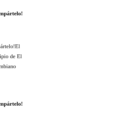
mpártelo!
ártelo!El
ipio de El
ombiano
mpártelo!