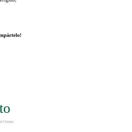
mpártelo!
to
l Oriente