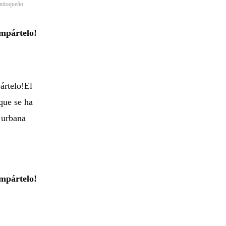
ntioqueño
mpártelo!
ártelo!El
que se ha
d urbana
mpártelo!