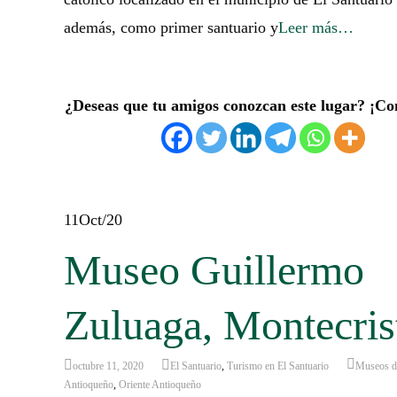
además, como primer santuario y
Leer más…
¿Deseas que tu amigos conozcan este lugar? ¡Co
11
Oct/20
Museo Guillermo
Zuluaga, Montecris
octubre 11, 2020
El Santuario
,
Turismo en El Santuario
Museos de
Antioqueño
,
Oriente Antioqueño