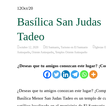
12
Oct/20
Basílica San Judas
Tadeo
octubre 12, 2020
El Santuario
,
Turismo en El Santuario
Iglesias O
Antioqueño
,
Oriente Antioqueño
,
Templos Oriente Antioqueño
¿Deseas que tu amigos conozcan este lugar? ¡Co
¿Deseas que tu amigos conozcan este lugar? ¡Comp
Basílica Menor San Judas Tadeo es un templo de cu
católico localizado en el municipio de El Santuario 