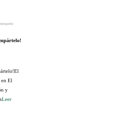
ntioqueño
mpártelo!
ártelo!El
 en El
ón y
s
Leer