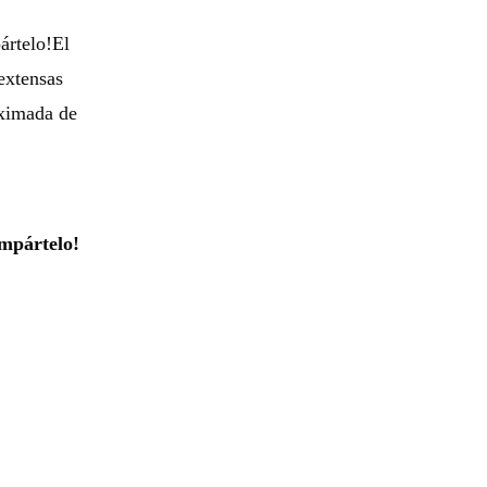
ártelo!El
extensas
oximada de
mpártelo!