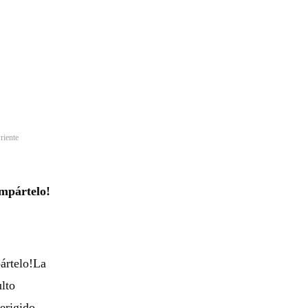
riente
mpártelo!
ártelo!La
lto
erigido,