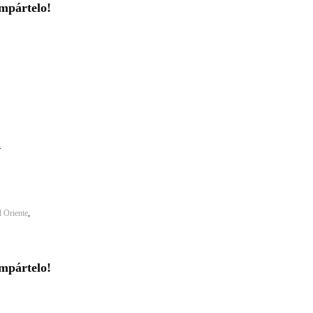
mpártelo!
l
l Oriente
,
mpártelo!