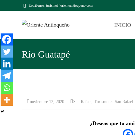
Escríbenos: turismo@orienteantioqueno.com
INICIO
Río Guatapé
noviembre 12, 2020
San Rafael
,
Turismo en San Rafael
¿Deseas que tu ami