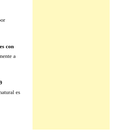
por
es con
amente a
9
natural es