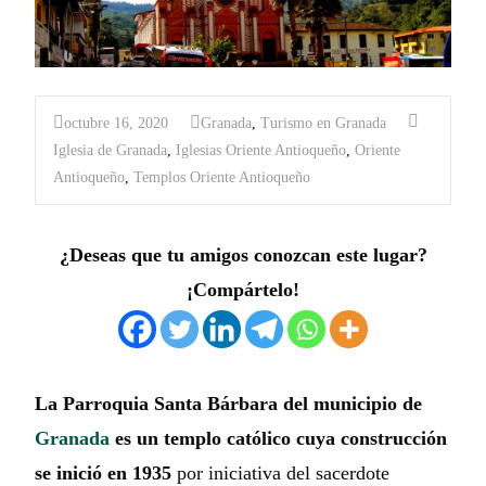
octubre 16, 2020
Granada
,
Turismo en Granada
Iglesia de Granada
,
Iglesias Oriente Antioqueño
,
Oriente
Antioqueño
,
Templos Oriente Antioqueño
¿Deseas que tu amigos conozcan este lugar?
¡Compártelo!
La Parroquia Santa Bárbara del municipio de
Granada
es un templo católico cuya construcción
se inició en 1935
por iniciativa del sacerdote