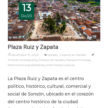
13
Dic/20
Plaza Ruiz y Zapata
diciembre 13, 2020
Sonsón
,
Turismo en Sonsón
Oriente Antioqueño
,
Parque de Sonsón
,
Parque Principal
,
Patrimonio arquitectónico
,
Patrimonio cultural
La Plaza Ruiz y Zapata es el centro
político, histórico, cultural, comercial y
social de Sonsón, ubicado en el corazón
del centro histórico de la ciudad.