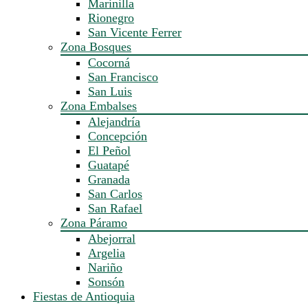
Marinilla
Rionegro
San Vicente Ferrer
Zona Bosques
Cocorná
San Francisco
San Luis
Zona Embalses
Alejandría
Concepción
El Peñol
Guatapé
Granada
San Carlos
San Rafael
Zona Páramo
Abejorral
Argelia
Nariño
Sonsón
Fiestas de Antioquia