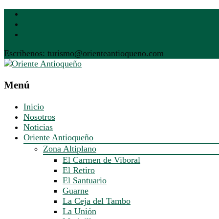
Escríbenos: turismo@orienteantioqueno.com
Menú
Inicio
Nosotros
Noticias
Oriente Antioqueño
Zona Altiplano
El Carmen de Viboral
El Retiro
El Santuario
Guarne
La Ceja del Tambo
La Unión