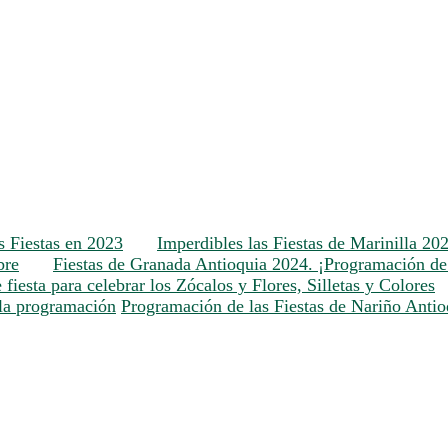
s Fiestas en 2023
Imperdibles las Fiestas de Marinilla 20
bre
Fiestas de Granada Antioquia 2024. ¡Programación de 
 fiesta para celebrar los Zócalos y Flores, Silletas y Colores
 la programación
Programación de las Fiestas de Nariño Anti