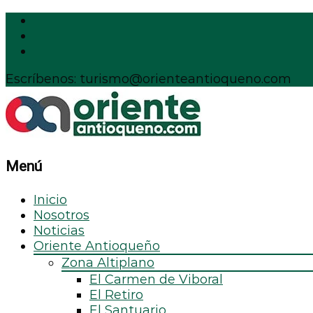
Escríbenos: turismo@orienteantioqueno.com
Menú
Inicio
Nosotros
Noticias
Oriente Antioqueño
Zona Altiplano
El Carmen de Viboral
El Retiro
El Santuario