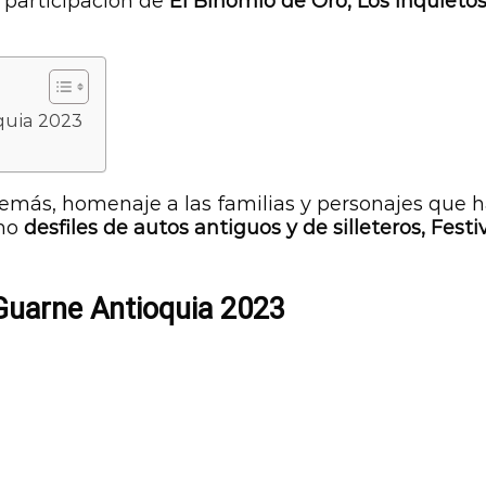
a participación de
El Binomio de Oro, Los Inquietos
quia 2023
emás, homenaje a las familias y personajes que han 
mo
desfiles de autos antiguos y de silleteros, Festi
Guarne Antioquia 2023