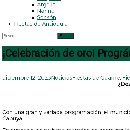
Argelia
Nariño
Sonsón
Fiestas de Antioquia
¡Celebración de oro! Progr
diciembre 12, 2023
Noticias
Fiestas de Guarne
,
Fi
¿Des
Con una gran y variada programación, el munici
Cabuya.