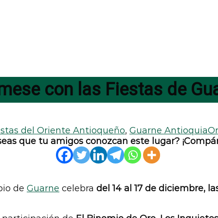
ámese con las Fiestas de Gu
estas del Oriente Antioqueño
,
Guarne Antioquia
Or
eas que tu amigos conozcan este lugar? ¡Compár
pio de
Guarne
celebra
del 14 al 17 de diciembre, l