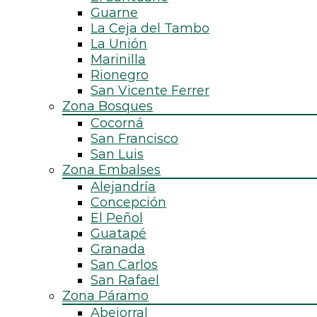
Guarne
La Ceja del Tambo
La Unión
Marinilla
Rionegro
San Vicente Ferrer
Zona Bosques
Cocorná
San Francisco
San Luis
Zona Embalses
Alejandría
Concepción
El Peñol
Guatapé
Granada
San Carlos
San Rafael
Zona Páramo
Abejorral