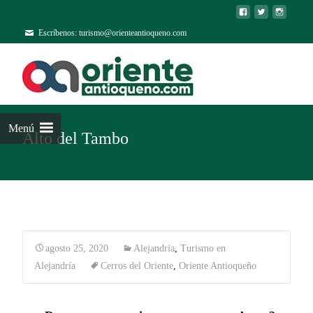
Escríbenos: turismo@orienteantioqueno.com
Menú
Alto del Tambo
agosto 25, 2020
Alejandría
,
Turismo en
Alejandría
Cerros del Oriente
,
Oriente Antioqueño