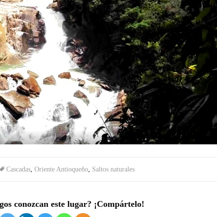
Cascadas
,
Oriente Antioqueño
,
Saltos naturales
gos conozcan este lugar? ¡Compártelo!