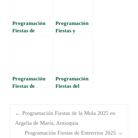
Arriería
Programación
Programación
Fiestas de
Fiestas y
Bolombolo
Reinado del
2025. Fiestas de
Verano. Fiestas
la Canoa
de Olaya
Antioquia 2025
Programación
Programación
Fiestas de
Fiestas del
Tarazá 2025.
Cacique Nare
Fiestas del Río
2025
←
Programación Fiestas de la Mula 2025 en
Argelia de María, Antioquia
Programación Fiestas de Entrerrios 2025
→