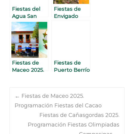
Antioqueñida
Fiestas del
Fiestas de
d
Agua San
Envigado
Carlos 2025.
2025.
Programació
Programació
n.
n Fiestas del
Carriel
Fiestas de
Fiestas de
Maceo 2025.
Puerto Berrío
Programació
2025.
n Fiestas del
Programació
Cacao
n Fiestas del
←
Fiestas de Maceo 2025.
Retorno
Programación Fiestas del Cacao
Fiestas de Cañasgordas 2025.
Programación Fiestas Olimpiadas