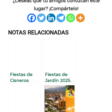
¿Deseas que tu amigos conozcan este
lugar? ¡Compártelo!
NOTAS RELACIONADAS
Fiestas de
Fiestas de
Cisneros
Jardín 2025.
2025.
Programació
Programació
n Fiestas de
n de las
la Rosa
Fiestas del
Riel y la